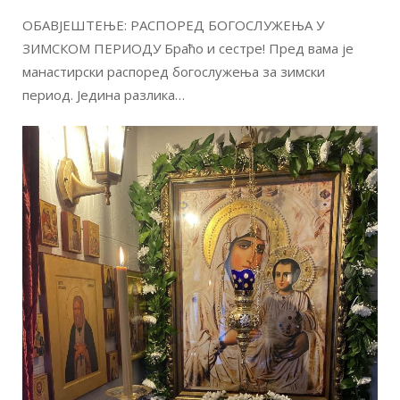
ОБАВЈЕШТЕЊЕ: РАСПОРЕД БОГОСЛУЖЕЊА У
ЗИМСКОМ ПЕРИОДУ Браћо и сестре! Пред вама је
манастирски распоред богослужења за зимски
период. Једина разлика…