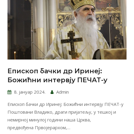
Епископ бачки др Иринеј:
Божићни интервју ПЕЧАТ-у
8. јануар 2024.
Admin
Епископ бачки др Иринеј: Божићни интервју ПЕЧАТ-у
Поштовани Владико, драги пријатељу, у тешкој и
немирној минулој години наша Црква,
предвођена Првојерархом,…