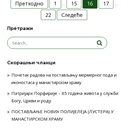
Пагинација
Претходно
1
15
16
17
…
…
чланака
22
Следеће
Претражи
Search
for:
Скорашњи чланци
Почетак радова на постављању мермерног пода и
иконостаса у манастирском храму
Патријарх Порфирије – 65 година живота у служби
Богу, Цркви и роду
ПОСТАВЉАЊЕ НОВИХ ПОЛИЈЕЛЕЈА (ЛУСТЕРА) У
МАНАСТИРСКОМ ХРАМУ