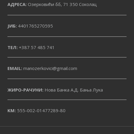
АДРЕСА:
Озерковићи бб, 71 350 Соколац
ЈИБ:
4401765270595
ТЕЛ:
+387 57 485 741
EMAIL:
manozerkovici@gmail.com
ЖИРО-РАЧУНИ:
Нова Банка А.Д. Бања Лука
KM:
555-002-01477289-80