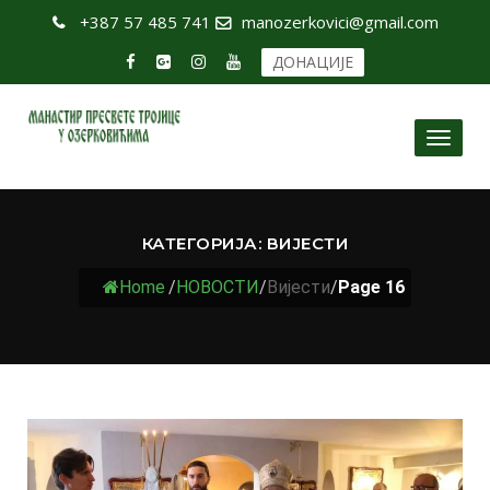
+387 57 485 741
manozerkovici@gmail.com
ДОНАЦИЈЕ
Toggl
naviga
КАТЕГОРИЈА:
ВИЈЕСТИ
Home
/
НОВОСТИ
/
Вијести
/
Page 16