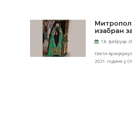
Митропол
изабран з
18. фебруар 2
Свети Архијерејс
2021. године у С