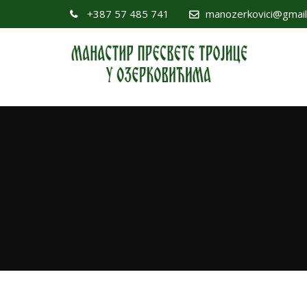
+387 57 485 741
manozerkovici@gmai