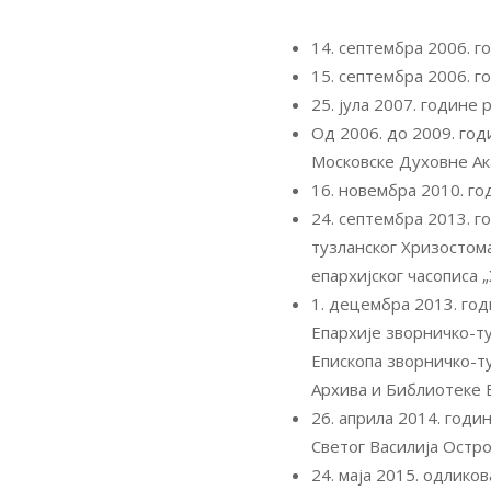
14. септембра 2006. г
15. септембра 2006. г
25. јула 2007. године
Од 2006. до 2009. го
Московске Духовне Ак
16. новембра 2010. го
24. септембра 2013. 
тузланског Хризостом
епархијског часописа 
1. децембра 2013. го
Епархије зворничко-ту
Епископа зворничко-т
Архива и Библиотеке 
26. априла 2014. годи
Светог Василија Остр
24. маја 2015. одлико