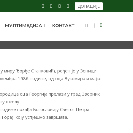
ДОНАЦИЈЕ
МУЛТИМЕДИЈА
КОНТАКТ
РА
 у миру Ђорђе Станковић), рођен је у Зеници
овембра 1986. године, од оца Вукомира и мајке
ородица оца Георгија прелази у град Зворник
вну школу.
 године похађа Богословију Светог Петра
Гора), коју успјешно завршава.