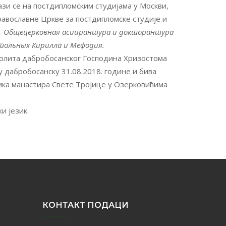
ази се на постдипломским студијама у Москви,
равославне Цркве за постдипломске студије и
–
Общецерковная аспирантура и докторантура
тольных Кирилла и Мефодия.
олита дабробосанског Господина Хризостома
 дабробосанску 31.08.2018. године и бива
ика манастира Свете Тројице у Озерковићима
и језик.
КОНТАКТ ПОДАЦИ