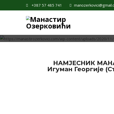
+387 57 485 741
manozerkovici@gmail.
Н
НАМЈЕСНИК МАН
Игуман Георгије (С