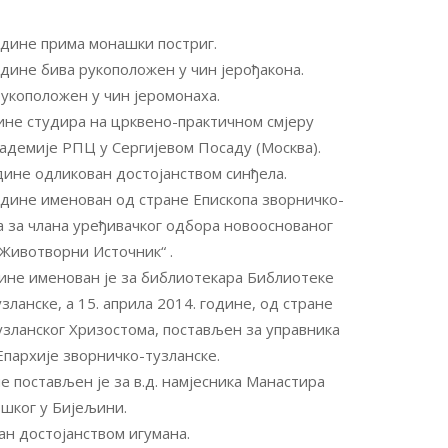
одине прима монашки постриг.
одине бива рукоположен у чин јерођакона.
 рукоположен у чин јеромонаха.
дине студира на црквено-практичном смјеру
адемије РПЦ у Сергијевом Посаду (Москва).
дине одликован достојанством синђела.
године именован од стране Епископа зворничко-
а за члана уређивачког одбора новооснованог
„Животворни Источник“ .
дине именован је за библиотекара Библиотеке
зланске, а 15. априла 2014. године, од стране
узланског Хризостома, постављен за управника
Епархије зворничко-тузланске.
не постављен је за в.д. намјесника Манастира
ошког у Бијељини.
ван достојанством игумана.