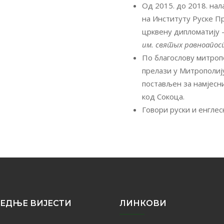
Од 2015. до 2018. нал
на Институту Руске П
црквену дипломатију 
им. святых равноапос
По благослову митроп
прелази у Митрополију
постављен за намјесн
код Сокоца.
Говори руски и енглеск
ЕДЊЕ ВИЈЕСТИ
ЛИНКОВИ