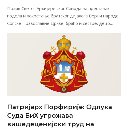
Позив Светог Архијерејског Синода на престанак
подела и покретање братског дијалога Верни народе
Српске Православне Цркве, браћо и сестре, децо…
Патријарх Порфирије: Одлука
Суда БиХ угрожава
вишедеценијски труд на