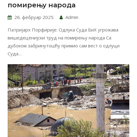
помирењу народа
26. фебруар 2025.
Admin
Патријарх Порфирије: Одлука Суда БиХ угрожава
вишедеценијски труд на помирењу народа Са
дубоком забринутошћу примио сам вест о одлуци
Суда…