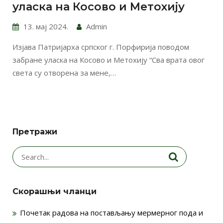
уласка на Косово и Метохију
13. мај 2024.
Admin
Изјава Патријарха српског г. Порфирија поводом
забране уласка на Косово и Метохију “Сва врата овог
света су отворена за мене,…
Претражи
Search
for:
Скорашњи чланци
Почетак радова на постављању мермерног пода и