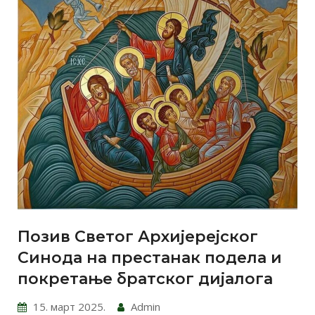
Позив Светог Архијерејског
Синода на престанак подела и
покретање братског дијалога
15. март 2025.
Admin