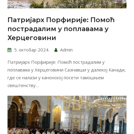
Патријарх Порфирије: Помоћ
пострадалим у поплавама у
Херцеговини
5. октобар 2024.
Admin
Патријарх Порфирије: Помоћ пострадалим у
поплавама у Херцеговини Сазнавши у далекој Канади,
где се налази у канонској посети тамошњем
свештенству…