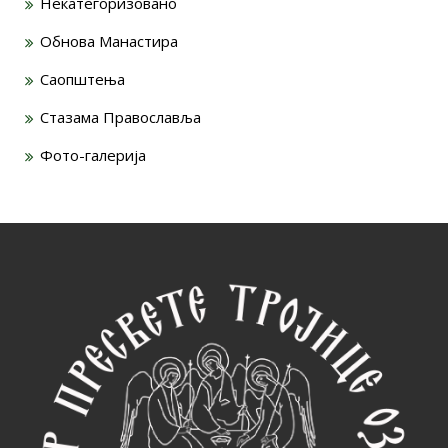
Некатегоризовано
Обнова Манастира
Саопштења
Стазама Православља
Фото-галерија