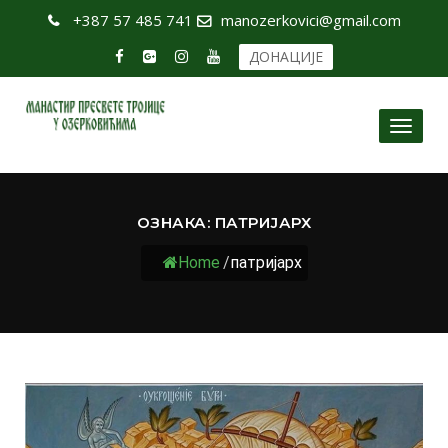
+387 57 485 741
manozerkovici@gmail.com
ДОНАЦИЈЕ
Toggl
naviga
ОЗНАКА:
ПАТРИЈАРХ
Home
/
патријарх