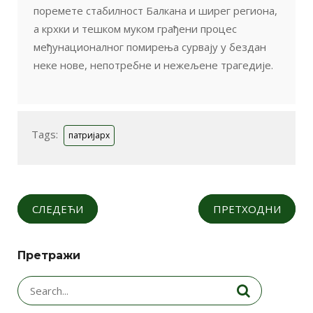
поремете стабилност Балкана и ширег региона,
а крхки и тешком муком грађени процес
међунационалног помирења сурвају у бездан
неке нове, непотребне и нежељене трагедије.
Tags:
патријарх
СЛЕДЕЋИ
ПРЕТХОДНИ
Претражи
Search
for: