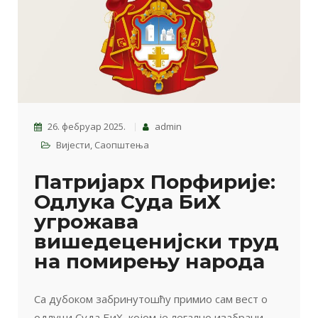
26. фебруар 2025.
admin
Вијести
,
Саопштења
Патријарх Порфирије:
Одлука Суда БиХ
угрожава
вишедеценијски труд
на помирењу народа
Са дубоком забринутошћу примио сам вест о
одлуци Суда БиХ, којом је легално
изабрани