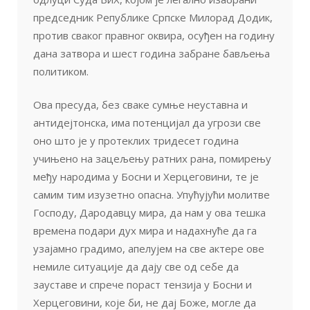
председник Републике Српске Милорад Додик,
против сваког правног оквира, осуђен на годину
дана затвора и шест година забране бављења
политиком.
Ова пресуда, без сваке сумње неуставна и
антидејтонска, има потенцијал да угрози све
оно што је у протеклих тридесет година
учињено на зацељењу ратних рана, помирењу
међу народима у Босни и Херцеговини, те је
самим тим изузетно опасна. Упућујући молитве
Господу, Дародавцу мира, да нам у ова тешка
времена подари дух мира и надахнуће да га
узајамно градимо, апелујем на све актере ове
немиле ситуације да дају све од себе да
зауставе и спрече пораст тензија у Босни и
Херцеговини, које би, не дај Боже, могле да