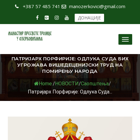
+387 57 485 741
manozerkovici@gmail.com
ДОНАЦИЈЕ
Toggl
naviga
ПАТРИЈАРХ ПОРФИРИЈЕ: ОДЛУКА СУДА БИХ
УГРОЖАВА ВИШЕДЕЦЕНИЈСКИ ТРУД НА
ПОМИРЕЊУ НАРОДА
Home
/
НОВОСТИ
/
Саопштења
/
Патријарх Порфирије: Одлука Суда...