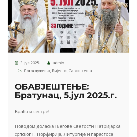
3. јул 2025.
admin
Богослужења
,
Вијести
,
Саопштења
ОБАВЈЕШТЕЊЕ:
Братунац, 5.јул 2025.г.
Браћо и сестре!
Поводом доласка Његове Светости Патријарха
српског Г. Порфирија, Литургије и парастоса