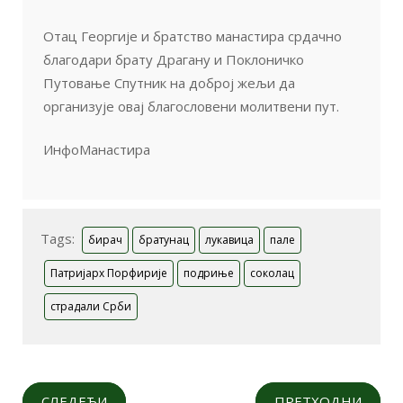
Отац Георгије и братство манастира срдачно
благодари брату Драгану и Поклоничко
Путовање Спутник на доброј жељи да
организује овај благословени молитвени пут.
ИнфоМанастира
Tags:
бирач
братунац
лукавица
пале
Патријарх Порфирије
подриње
соколац
страдали Срби
СЛЕДЕЋИ
ПРЕТХОДНИ