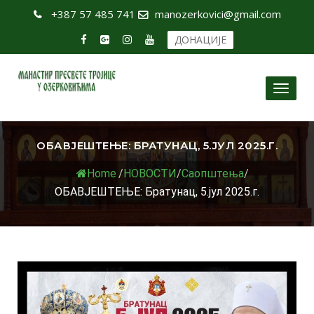
+387 57 485 741
manozerkovici@gmail.com
ДОНАЦИЈЕ
Toggl
naviga
ОБАВЈЕШТЕЊЕ: БРАТУНАЦ, 5.ЈУЛ 2025.Г.
Home
/
НОВОСТИ
/
Саопштења
/
ОБАВЈЕШТЕЊЕ: Братунац, 5.јул 2025.г.