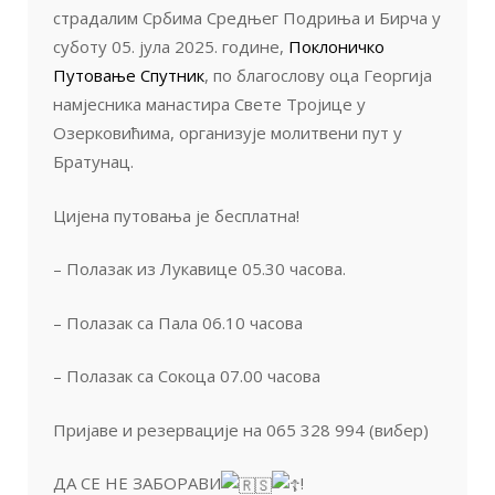
страдалим Србима Средњег Подриња и Бирча у
суботу 05. јула 2025. године,
Поклоничко
Путовање Спутник
, по благослову оца Георгија
намјесника манастира Свете Тројице у
Озерковићима, организује молитвени пут у
Братунац.
Цијена путовања је бесплатна!
– Полазак из Лукавице 05.30 часова.
– Полазак са Пала 06.10 часова
– Полазак са Сокоца 07.00 часова
Пријаве и резервације на 065 328 994 (вибер)
ДА СЕ НЕ ЗАБОРАВИ
!