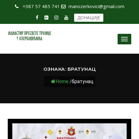
+387 57 485 741
manozerkovici@gmail.com
ДОНАЦИЈЕ
Toggl
naviga
ОЗНАКА:
БРАТУНАЦ
Home
/
братунац