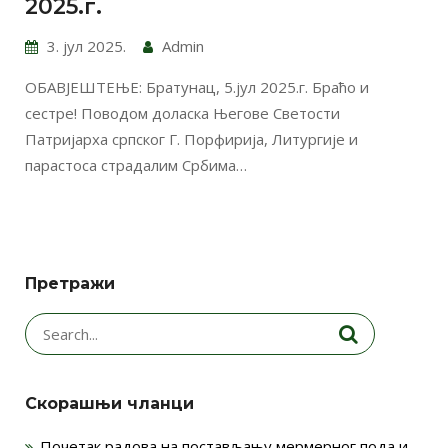
2025.г.
3. јул 2025.
Admin
ОБАВЈЕШТЕЊЕ: Братунац, 5.јул 2025.г. Браћо и
сестре! Поводом доласка Његове Светости
Патријарха српског Г. Порфирија, Литургије и
парастоса страдалим Србима…
Претражи
Search
for:
Скорашњи чланци
Почетак радова на постављању мермерног пода и