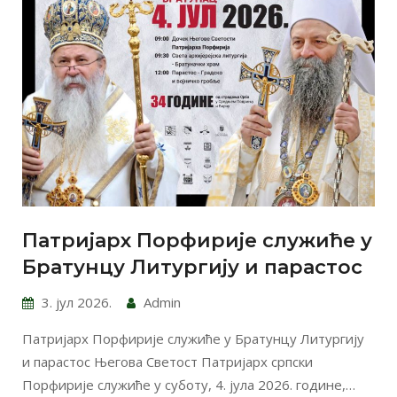
Патријарх Порфирије служиће у
Братунцу Литургију и парастос
3. јул 2026.
Admin
Патријарх Порфирије служиће у Братунцу Литургију
и парастос Његова Светост Патријарх српски
Порфирије служиће у суботу, 4. јула 2026. године,…