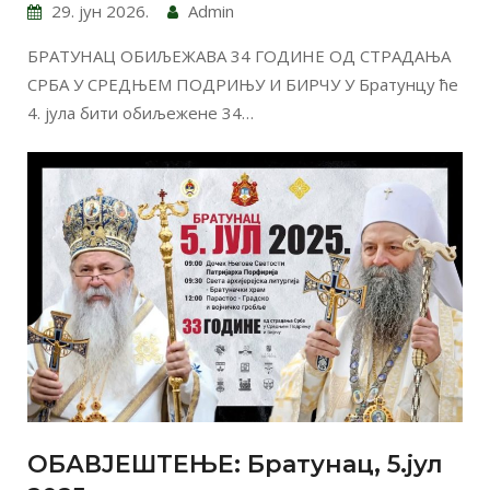
29. јун 2026.
Admin
БРАТУНАЦ ОБИЉЕЖАВА 34 ГОДИНЕ ОД СТРАДАЊА
СРБА У СРЕДЊЕМ ПОДРИЊУ И БИРЧУ У Братунцу ће
4. јула бити обиљежене 34…
ОБАВЈЕШТЕЊЕ: Братунац, 5.јул