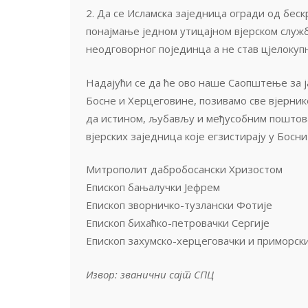
2. Да се Исламска заједница огради од беск
понајмање једном утицајном вјерском службе
неодговорног појединца а не став цјелокуп
Надајући се да ће ово наше Саопштење за ј
Босне и Херцеговине, позивамо све вјернике
да истином, љубављу и међусобним поштовањ
вјерских заједница које егзистирају у Босн
Митрополит дабробосански Хризостом
Епископ бањалучки Јефрем
Епископ зворничко-тузлански Фотије
Епископ бихаћко-петровачки Сергије
Епископ захумско-херцеговачки и приморск
Извор: званични сајт СПЦ