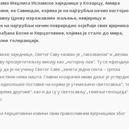
ама Меџлиса Исламске заједнице у Козарцу, Амира
дине, на Савиндан, којима је на најгрубљи начин настојао
лавну Цркву изражавамо жаљење, невјерицу и
 на најгрубљи начин повриједио осјећаје свих вјерника
рађана Босне и Херцоговине, којима је стало до мира,
лне толеранције.
ске заједнице, Светог Саву назвао је „такозваном“ и „веома
у просвјетитељску мисију као „ноторну лаж“. Ту се ефендија
 да је на учењу Светог Саве „зачета једна секта – српска
ћанством нема ништа. Главни козарачки имам даље је устврди
 идеолошке поставке на којима је утемељено светосавље“, т
према другоме“, као и да су у светосављу „темељи геноцида“.
о:
ни и Херцеговини извини свим православним вјерницима због