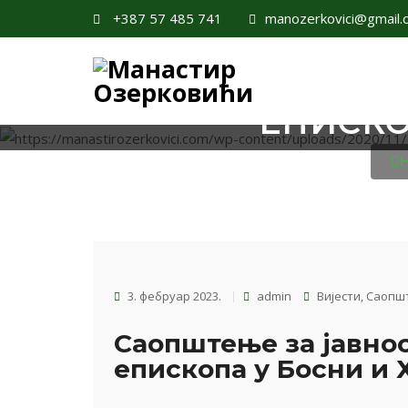
+387 57 485 741
manozerkovici@gmail.
САОПШТЕЊЕ ЗА
ЕПИСКО
3. фебруар 2023.
admin
Вијести
,
Саопш
Саопштење за јавно
епископа у Босни и