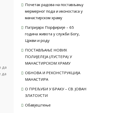
Почетак радова на постављању
мермерног пода и иконостаса у
манастирском храму
Патријарх Порфирије – 65
година живота у служби Богу,
Цркви и роду
ПОСТАВЉАЊЕ НОВИХ
ПОЛИЈЕЛЕЈА (ЛУСТЕРА) У
МАНАСТИРСКОМ ХРАМУ
о да
ОБНОВА И РЕКОНСТРУКЦИЈА
е да
МАНАСТИРА
О ПРЕЉУБИ У БРАКУ – СВ. ЈОВАН
ЗЛАТОУСТИ
Обавјештење