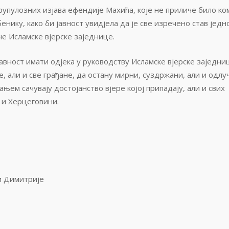
рупулозних изјава ефендије Махића, које не приличе било ком
нику, како би јавност увидјела да је све изречено став једн
не Исламске вјерске заједнице.
авност имати одјека у руководству Исламске вјерске заједни
, али и све грађане, да остану мирни, суздржани, али и одлу
ем сачувају достојанство вјере којој припадају, али и свих
и и Херцеговини.
и Димитрије