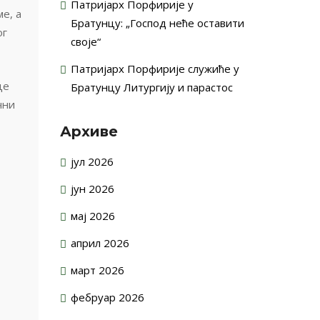
Патријарх Порфирије у
е, а
Братунцу: „Господ неће оставити
ог
своје“
Патријарх Порфирије служиће у
це
Братунцу Литургију и парастос
чни
Архиве
јул 2026
јун 2026
мај 2026
април 2026
март 2026
фебруар 2026