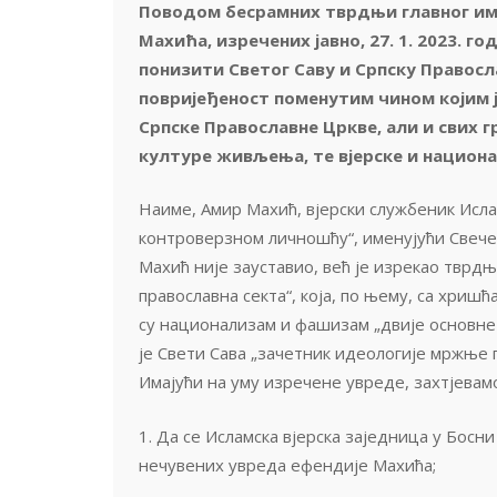
Поводом бесрамних тврдњи главног им
Махића, изречених јавно, 27. 1. 2023. го
понизити Светог Саву и Српску Правос
повријеђеност поменутим чином којим је
Српске Православне Цркве, али и свих г
културе живљења, те вјерске и национа
Наиме, Амир Махић, вјерски службеник Ислам
контроверзном личношћу“, именујући Свечев
Махић није зауставио, већ је изрекао тврдњу
православна секта“, која, по њему, са хриш
су национализам и фашизам „двије основне
је Свети Сава „зачетник идеологије мржње 
Имајући на уму изречене увреде, захтјевам
1. Да се Исламска вјерска заједница у Бос
нечувених увреда ефендије Махића;