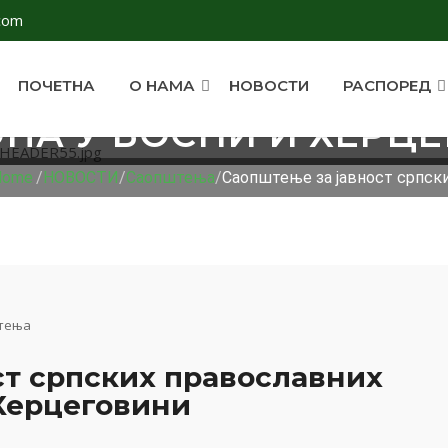
com
ПОЧЕТНА
О НАМА
НОВОСТИ
РАСПОРЕД
 ЈАВНОСТ СРПСКИХ
ПА У БОСНИ И ХЕРЦ
Home
/
НОВОСТИ
/
Саопштења
/
Саопштење за јавност српских
тења
ст српских православних
 Херцеговини