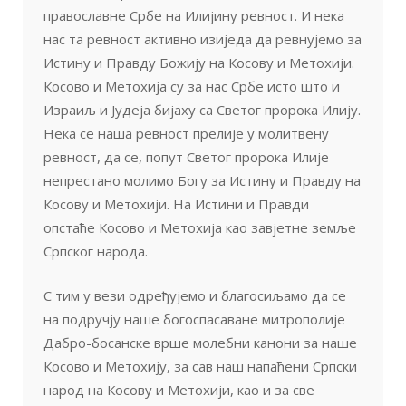
православне Србе на Илијину ревност. И нека
нас та ревност активно изиједа да ревнујемо за
Истину и Правду Божију на Косову и Метохији.
Косово и Метохија су за нас Србе исто што и
Израиљ и Јудеја бијаху са Светог пророка Илију.
Нека се наша ревност прелије у молитвену
ревност, да се, попут Светог пророка Илије
непрестано молимо Богу за Истину и Правду на
Косову и Метохији. На Истини и Правди
опстаће Косово и Метохија као завјетне земље
Српског народа.
С тим у вези одређујемо и благосиљамо да се
на подручју наше богоспасаване митрополије
Дабро-босанске врше молебни канони за наше
Косово и Метохију, за сав наш напаћени Српски
народ на Косову и Метохији, као и за све