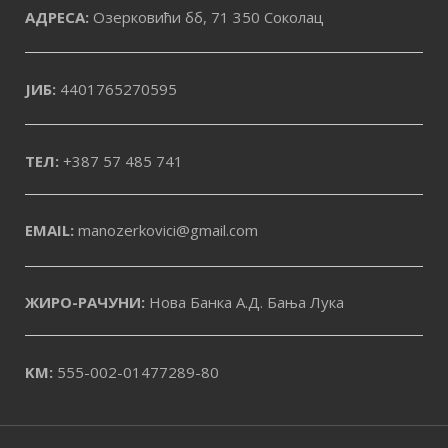
АДРЕСА:
Озерковићи бб, 71 350 Соколац
ЈИБ:
4401765270595
ТЕЛ:
+387 57 485 741
EMAIL:
manozerkovici@gmail.com
ЖИРО-РАЧУНИ:
Нова Банка А.Д. Бања Лука
KM:
555-002-01477289-80