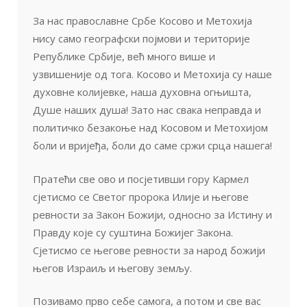
За нас православне Србе Косово и Метохија
нису само географски појмови и територије
Републике Србије, већ много више и
узвишеније од тога. Косово и Метохија су наше
духовне колијевке, наша духовна огњишта,
Душе наших душа! Зато нас свака неправда и
политичко безакоње над Косовом и Метохијом
боли и вријеђа, боли до саме сржи срца нашега!
Пратећи све ово и посјетивши гору Кармел
сјетисмо се Светог пророка Илије и његове
ревности за Закон Божији, односно за Истину и
Правду које су суштина Божијег Закона.
Сјетисмо се његове ревности за народ божији
његов Израиљ и његову земљу.
Позивамо прво себе самога, а потом и све вас