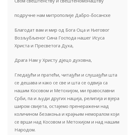
Свом свештенству и свештеномонаштву
подручне нам митрополије Дабро-босанске
Благодат вам и мир од Бога Оца и Његовог
Возљубљеног Сина Господа нашег Исуса
Христа и Пресветога Духа,
Драга Нам у Христу дјецо духовна,
Гледајући и пратећи, читајући и слушајући шта
се дешава и како се све и шта се одвија са
нашим Косовом и Метохијом, ми православни
Срби, па и људи других нација, религија и вјера
широм свијета, остајемо пренеражени над
количином безакоња и крајњим неморалом који
се врши над Косовом и Метохијом и над нашим
Народом.