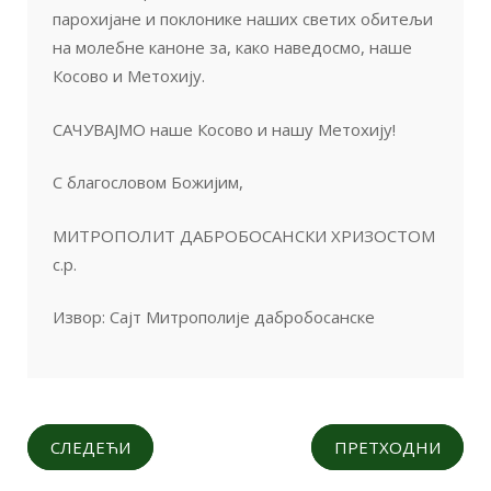
парохијане и поклонике наших светих обитељи
на молебне каноне за, како наведосмо, наше
Косово и Метохију.
САЧУВАЈМО наше Косово и нашу Метохију!
С благословом Божијим,
МИТРОПОЛИТ ДАБРОБОСАНСКИ ХРИЗОСТОМ
с.р.
Извор: Сајт Митрополије дабробосанске
СЛЕДЕЋИ
ПРЕТХОДНИ