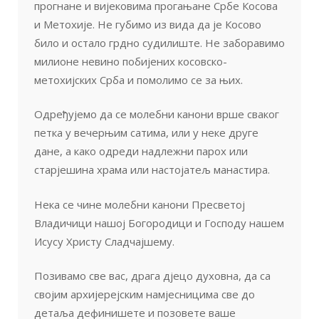
прогнане и вијековима прогањане Србе Косова
и Метохије. Не губимо из вида да је Косово
било и остало грдно судилиште. Не заборавимо
милионе невино побијених косовско-
метохијских Срба и помолимо се за њих.
Одређујемо да се молебни канони врше сваког
петка у вечерњим сатима, или у неке друге
дане, а како одреди надлежни парох или
старјешина храма или настојатељ манастира.
Нека се чине молебни канони Пресветој
Владичици нашој Богородици и Господу нашем
Исусу Христу Сладчајшему.
Позивамо све вас, драга дјецо духовна, да са
својим архијерејским намјесницима све до
детаља дефинишете и позовете ваше