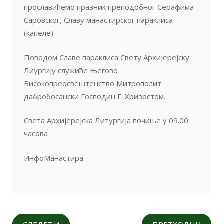
прославићемо празник преподобног Серафима
Саровског, Славу манастирског параклиса
(капеле).
Поводом Славе параклиса Свету Архијерејску
Лиургију служиће Његово
Високопреосвештенство Митрополит
дабробосански Господин Г. Хризостом.
Света Архијерејска Литургија почиње у 09.00
часова
ИнфоМанастира