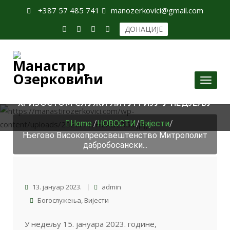
+387 57 485 741
manozerkovici@gmail.com
ДОНАЦИЈЕ
ЊЕГОВО ВИСОКОПРЕОСВЕШТЕНСТВО
Toggl
МИТРОПОЛИТ ДАБРОБОСАНСКИ ГОСПОДИН Г.
naviga
ХРИЗОСТОМ СЛУЖИ ЛИТУРГИЈУ У НЕДЈЕЉУ
Home
/
НОВОСТИ
/
Вијести
/
Његово Високопреосвештенство Митрополит
дабробосански...
13. јануар 2023.
admin
Богослужења
,
Вијести
У недељу 15. јануара 2023. године,