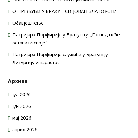
О ПРЕЉУБИ У БРАКУ – СВ. ЈОВАН ЗЛАТОУСТИ
Обавјештење
Патријарх Порфирије у Братунцу: „Господ неће
оставити своје“
Патријарх Порфирије служиће у Братунцу
Литургију и парастос
Архиве
јул 2026
јун 2026
мај 2026
април 2026