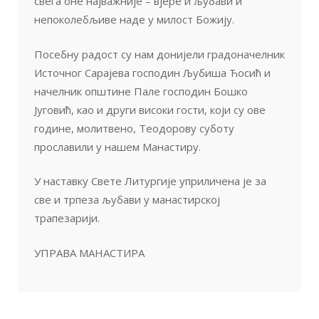
свега оне најважније – вјере и љубави и
непоколебљиве наде у милост Божију.
Посебну радост су нам донијели градоначелник
Источног Сарајева господин Љубиша Ћосић и
начелник општине Пале господин Бошко
Југовић, као и други високи гости, који су ове
године, молитвено, Теодорову суботу
прославили у нашем Манастиру.
У наставку Свете Литургије уприличена је за
све и трпеза љубави у манастирској
трапезарији.
УПРАВА МАНАСТИРА