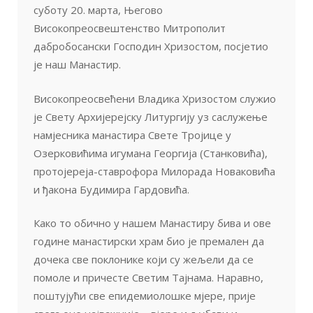
суботу 20. марта, Његово
Високопреосвештенство Митрополит
дабробосански Господин Хризостом, посјетио
је наш Манастир.
Високопреосвећени Владика Хризостом служио
је Свету Архијерејску Литургију уз саслужење
намјесника манастира Свете Тројице у
Озерковићима игумана Георгија (Станковића),
протојереја-ставрофора Милорада Новаковића
и ђакона Будимира Гардовића.
Како то обично у нашем Манастиру бива и ове
године манастирски храм био је премален да
дочека све поклонике који су жељели да се
помоле и причесте Светим Тајнама. Наравно,
поштујући све епидемиолошке мјере, прије