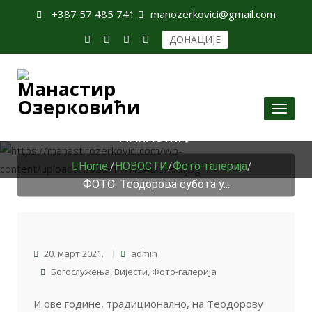
+387 57 485 741
manozerkovici@gmail.com
ДОНАЦИЈЕ
Toggl
ФОТО: ТЕОДОРОВА СУБОТА У НАШЕМ
naviga
МАНАСТИРУ
Home
/
НОВОСТИ
/
Фото-галерија
/
ФОТО: Теодорова субота у...
20. март 2021.
admin
Богослужења
,
Вијести
,
Фото-галерија
И ове године, традиционално, на Теодорову