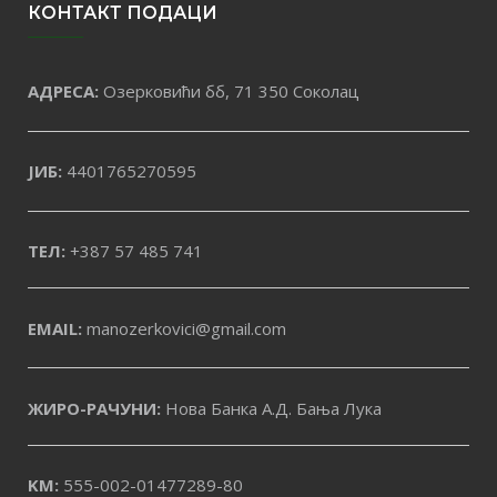
КОНТАКТ ПОДАЦИ
АДРЕСА:
Озерковићи бб, 71 350 Соколац
ЈИБ:
4401765270595
ТЕЛ:
+387 57 485 741
EMAIL:
manozerkovici@gmail.com
ЖИРО-РАЧУНИ:
Нова Банка А.Д. Бања Лука
KM:
555-002-01477289-80