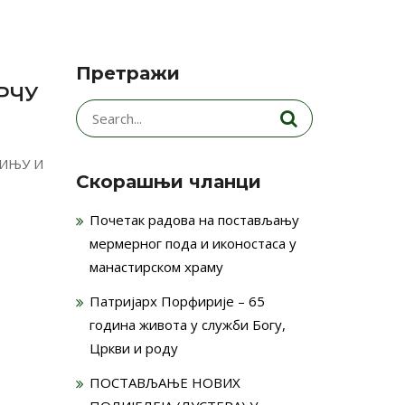
Претражи
РЧУ
Search
for:
РИЊУ И
Скорашњи чланци
Почетак радова на постављању
мермерног пода и иконостаса у
манастирском храму
Патријарх Порфирије – 65
година живота у служби Богу,
Цркви и роду
ПОСТАВЉАЊЕ НОВИХ