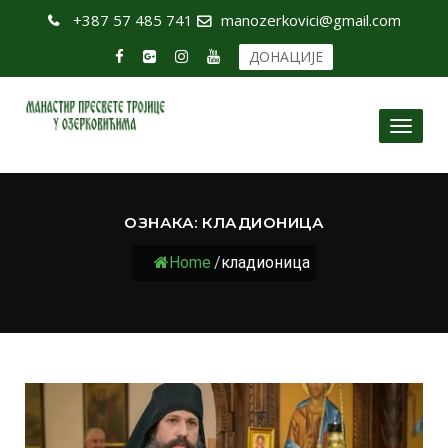
+387 57 485 741
manozerkovici@gmail.com
ДОНАЦИЈЕ
Toggl
naviga
ОЗНАКА:
КЛАДИОНИЦА
Home
/
кладионица