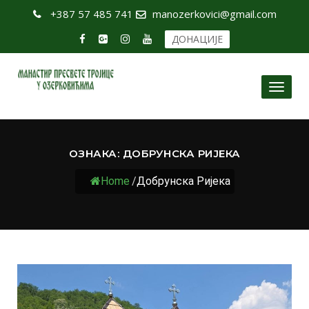
+387 57 485 741
manozerkovici@gmail.com
ДОНАЦИЈЕ
Toggl
naviga
ОЗНАКА:
ДОБРУНСКА РИЈЕКА
Home
/
Добрунска Ријека