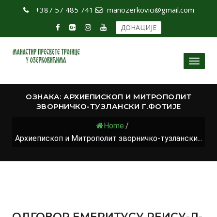
+387 57 485 741
manozerkovici@gmail.com
ДОНАЦИЈЕ
Toggl
naviga
ОЗНАКА:
АРХИЕПИСКОП И МИТРОПОЛИТ
ЗВОРНИЧКО-ТУЗЛАНСКИ Г.ФОТИЈЕ
Home
/
Архиепископ и Митрополит зворничко-тузлански...
ОДГОВОР ЕМЕРИТУСУ РЕИСУ-Л-