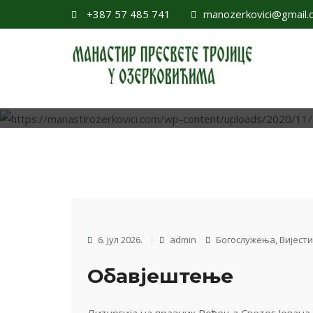
+387 57 485 741
manozerkovici@gmail.
6. јул 2026.
admin
Богослужења
,
Вијести
Обавјештење
Литургија на празник Рођења Светог Јована 