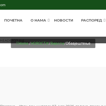
com
ПОЧЕТНА
О НАМА
НОВОСТИ
РАСПОРЕД
ОБАВЈЕШТЕЊЕ
Home
/
НОВОСТИ
/
Вијести
/
Обавјештење
Претече – Ивањдан, у уторак 07. јула 2026. године, почиње у