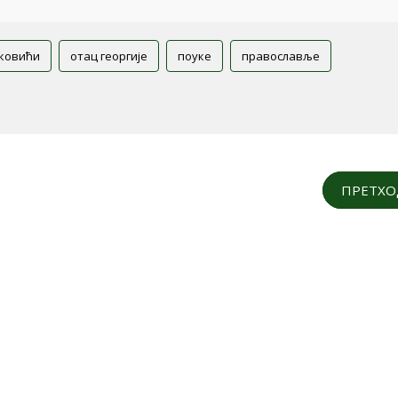
ковићи
отац георгије
поуке
православље
ПРЕТХ