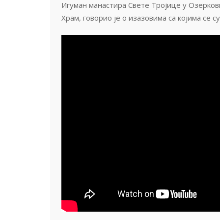
Игуман манастира Свете Тројице у Озеркови
Храм, говорио је о изазовима са којима се 