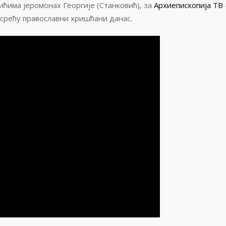
ћима jeромонах Георгије (Станковић), за
Архиепископија ТВ
сусрећу православни хришћани данас.