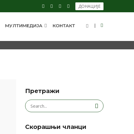
ДОНАЦИЈЕ
МУЛТИМЕДИЈА
КОНТАКТ
ИЋ) I ПИТАЊА И
Претражи
Search
for:
Скорашњи чланци