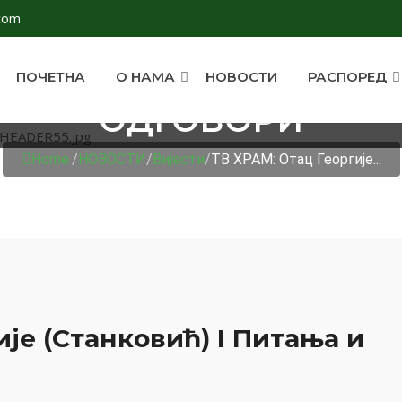
com
ПОЧЕТНА
О НАМА
НОВОСТИ
РАСПОРЕД
 ГЕОРГИЈЕ (СТАНКОВ
ОДГОВОРИ
Home
/
НОВОСТИ
/
Вијести
/
ТВ ХРАМ: Отац Георгије...
ије (Станковић) I Питања и