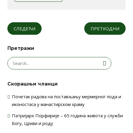
СЛЕДЕЋИ
ПРЕТХОДНИ
Претражи
Search
for:
Скорашњи чланци
Почетак радова на постављању мермерног пода и
иконостаса у манастирском храму
Патријарх Порфирије – 65 година живота у служби
Богу, Цркви и роду