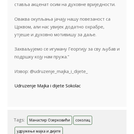
ставља акценат осим на духовне вриједности.
Оваква окупљања јачају нашу повезаност са
Црквом, али нас увијек додатно охрабре,
утјеше и духовно мотивишу за даље.
Захваљујемо се игуману Георгију за сву љубав и
подршку коју нам пружа.”
Извор: @udruzenje_majka_i_dijete_
Udruzenje Majka i dijete Sokolac
Tags:
Манастир Озерковићи
соколац
удружење мајка и дијете