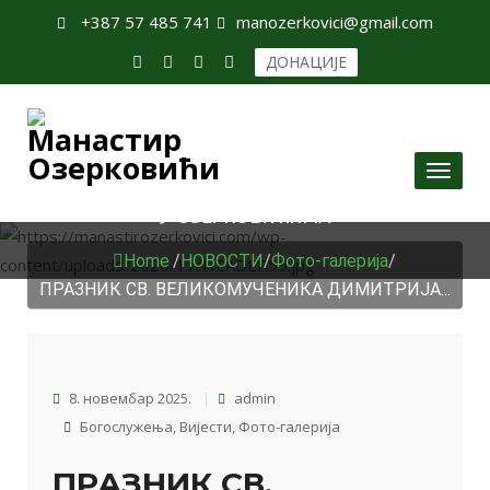
+387 57 485 741
manozerkovici@gmail.com
ДОНАЦИЈЕ
Toggl
ПРАЗНИК СВ. ВЕЛИКОМУЧЕНИКА ДИМИТРИЈА
naviga
У ОЗЕРКОВИЋИМА
Home
/
НОВОСТИ
/
Фото-галерија
/
ПРАЗНИК СВ. ВЕЛИКОМУЧЕНИКА ДИМИТРИЈА...
8. новембар 2025.
admin
Богослужења
,
Вијести
,
Фото-галерија
ПРАЗНИК СВ.