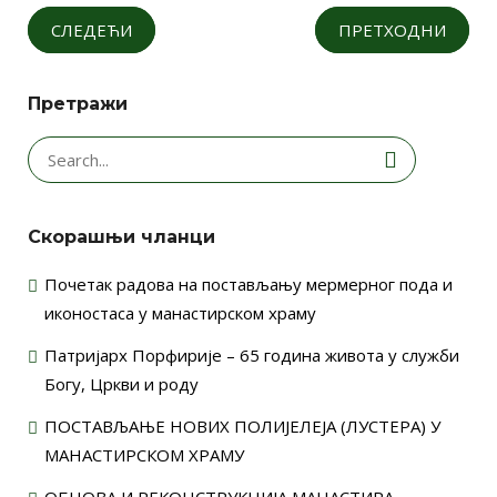
СЛЕДЕЋИ
ПРЕТХОДНИ
Претражи
Search
for:
Скорашњи чланци
Почетак радова на постављању мермерног пода и
иконостаса у манастирском храму
Патријарх Порфирије – 65 година живота у служби
Богу, Цркви и роду
ПОСТАВЉАЊЕ НОВИХ ПОЛИЈЕЛЕЈА (ЛУСТЕРА) У
МАНАСТИРСКОМ ХРАМУ
ОБНОВА И РЕКОНСТРУКЦИЈА МАНАСТИРА