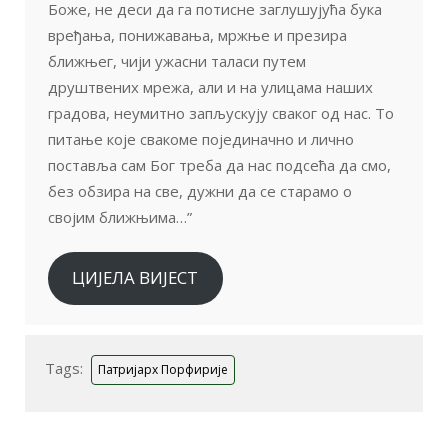
Боже, не деси да га потисне заглушујућа бука
вређања, понижавања, мржње и презира
ближњег, чији ужасни таласи путем
друштвених мрежа, али и на улицама наших
градова, неумитно запљускују сваког од нас. То
питање које свакоме појединачно и лично
поставља сам Бог треба да нас подсећа да смо,
без обзира на све, дужни да се старамо о
својим ближњима…”
ЦИЈЕЛА ВИЈЕСТ
Tags:
Патријарх Порфирије