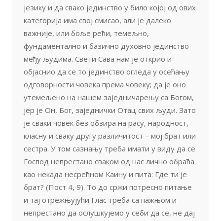
језику и да свако јединство у било којој од ових
категорија има свој смисао, али је далеко
важније, или боље рећи, темељно,
фундаментално и базично духовно јединство
међу људима. Свети Сава нам је открио и
објаснио да се то јединство огледа у осећању
одговорности човека према човеку; да је оно
утемељено на нашем заједничарењу са Богом,
јер је Он, Бог, заједнички Отац свих људи. Зато
је сваки човек без обзира на расу, народност,
класну и сваку другу различитост – мој брат или
сестра. У том сазнању треба имати у виду да се
Господ непрестано сваком од нас лично обраћа
као некада несрећном Каину и пита: Где ти је
брат? (Пост 4, 9). То до сржи потресно питање
и тај отрежњујући Глас треба са пажњом и
непрестано да ослушкујемо у себи да се, не дај