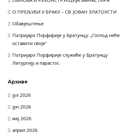
О ПРЕЉУБИ У БРАКУ – СВ. ЈОВАН ЗЛАТОУСТИ
Обавјештење
Патријарх Порфирије у Братунцу: „Господ неће
оставити своје“
Патријарх Порфирије служиће у Братунцу
Литургију и парастос
Архиве
јул 2026
јун 2026
мај 2026
април 2026