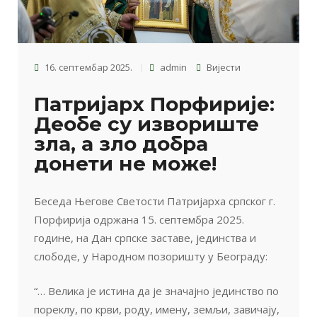
16. септембар 2025.
admin
Вијести
Патријарх Порфирије:
Деобе су извориште
зла, а зло добра
донети не може!
Беседа Његове Светости Патријарха српског г.
Порфирија одржана 15. септембра 2025.
године, на Дан српске заставе, јединства и
слободе, у Народном позоришту у Београду:
“… Велика је истина да је значајно јединство по
пореклу, по крви, роду, имену, земљи, завичају,