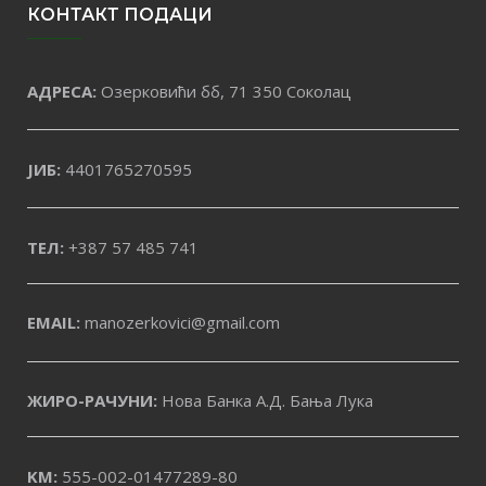
КОНТАКТ ПОДАЦИ
АДРЕСА:
Озерковићи бб, 71 350 Соколац
ЈИБ:
4401765270595
ТЕЛ:
+387 57 485 741
EMAIL:
manozerkovici@gmail.com
ЖИРО-РАЧУНИ:
Нова Банка А.Д. Бања Лука
KM:
555-002-01477289-80