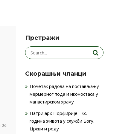
Претражи
Search
for:
Скорашњи чланци
Почетак радова на постављању
мермерног пода и иконостаса у
манастирском храму
Патријарх Порфирије – 65
година живота у служби Богу,
 за
Цркви и роду