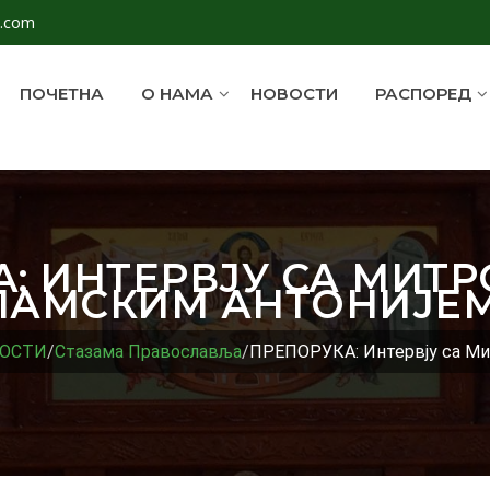
l.com
ПОЧЕТНА
О НАМА
НОВОСТИ
РАСПОРЕД
А: ИНТЕРВЈУ СА МИТ
АМСКИМ АНТОНИЈЕМ
ОСТИ
/
Стазама Православља
/
ПРЕПОРУКА: Интервју са Мит