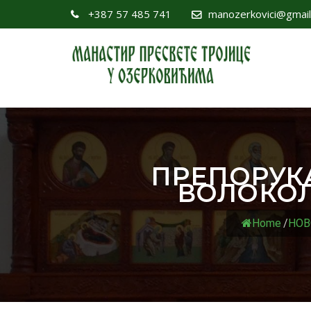
+387 57 485 741
manozerkovici@gmai
ПРЕПОРУК
ВОЛОКОЛ
Home
/
НОВ