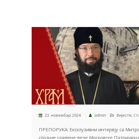
23. новембар 2024.
admin
Вијести
,
Ст
ПРЕПОРУКА: Ексклузивни интервју са Митр
спољне црквене везе Московске Патријарши