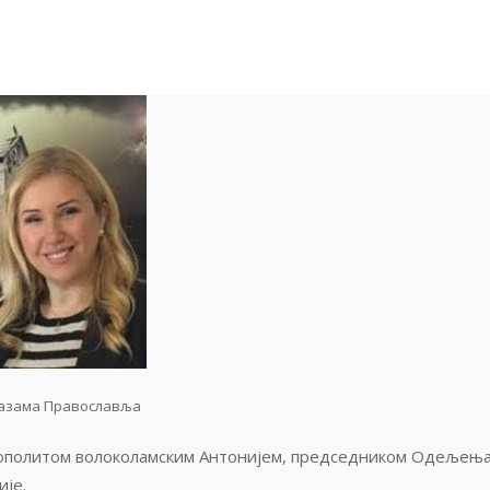
азама Православља
ополитом волоколамским Антонијем, председником Одељења
је.