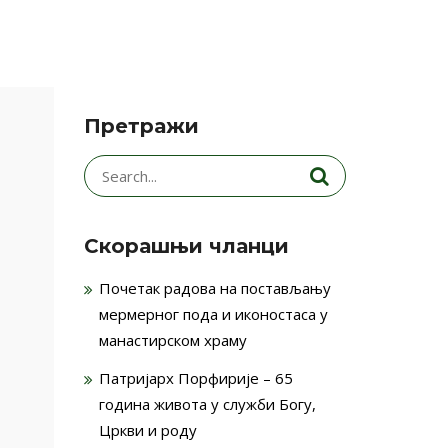
Претражи
Search
for:
Скорашњи чланци
Почетак радова на постављању
мермерног пода и иконостаса у
манастирском храму
Патријарх Порфирије – 65
година живота у служби Богу,
Цркви и роду