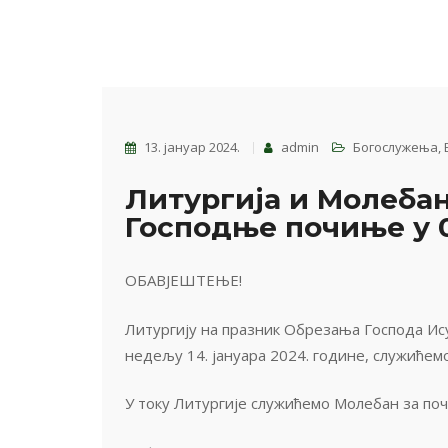
13. јануар 2024.
admin
Богослужења
,
Литургија и Молебан
Господње почиње у 0
ОБАВЈЕШТЕЊЕ!
Литургију на празник Обрезања Господа Ису
недељу 14. јануара 2024. године, служићемо 
У току Литургије служићемо Молебан за по