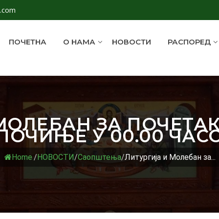
l.com
ПОЧЕТНА
О НАМА
НОВОСТИ
РАСПОРЕД
МОЛЕБАН ЗА ПОЧЕТА
ОЧИЊЕ У 00.00 ЧАС
Home
/
НОВОСТИ
/
Саопштења
/
Литургија и Молебан за...