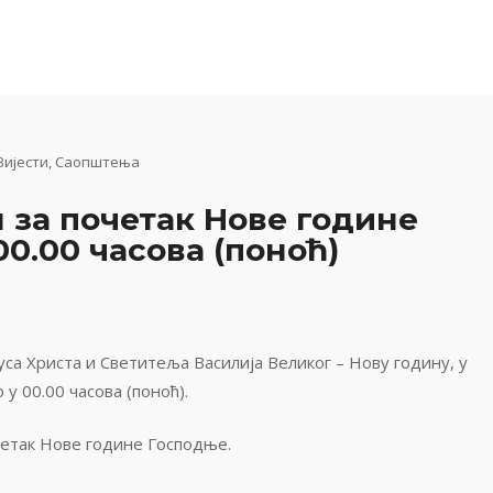
Вијести
,
Саопштења
 за почетак Нове године
0.00 часова (поноћ)
са Христа и Светитеља Василија Великог – Нову годину, у
у 00.00 часова (поноћ).
четак Нове године Господње.