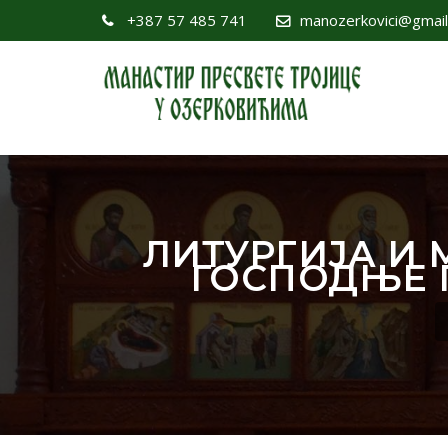
+387 57 485 741
manozerkovici@gmai
ЛИТУРГИЈА И 
ГОСПОДЊЕ П