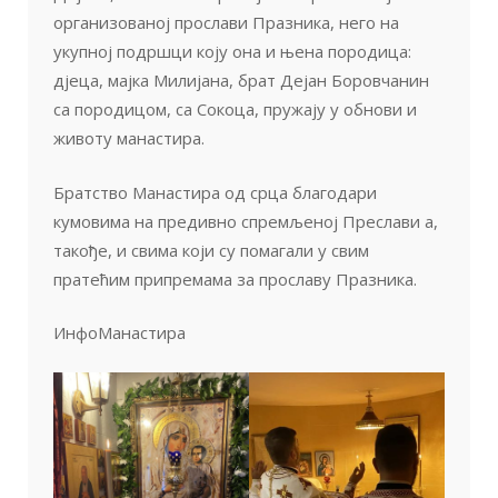
организованој прослави Празника, него на
укупној подршци коју она и њена породица:
дјеца, мајка Милијана, брат Дејан Боровчанин
са породицом, са Сокоца, пружају у обнови и
животу манастира.
Братство Манастира од срца благодари
кумовима на предивно спремљеној Преслави а,
такође, и свима који су помагали у свим
пратећим припремама за прославу Празника.
ИнфоМанастира