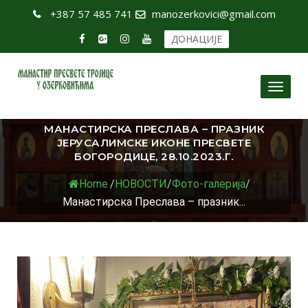
+387 57 485 741
manozerkovici@gmail.com
ДОНАЦИЈЕ
Toggl
naviga
МАНАСТИРСКА ПРЕСЛАВА – ПРАЗНИК
ЈЕРУСАЛИМСКЕ ИКОНЕ ПРЕСВЕТЕ
БОГОРОДИЦЕ, 28.10.2023.Г.
Home
/
НОВОСТИ
/
Фото-галерија
/
Манастирска Преслава – празник...