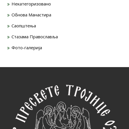
Некатегоризовано
Обнова Манастира
Саопштења
Стазама Православља
Фото-галерија