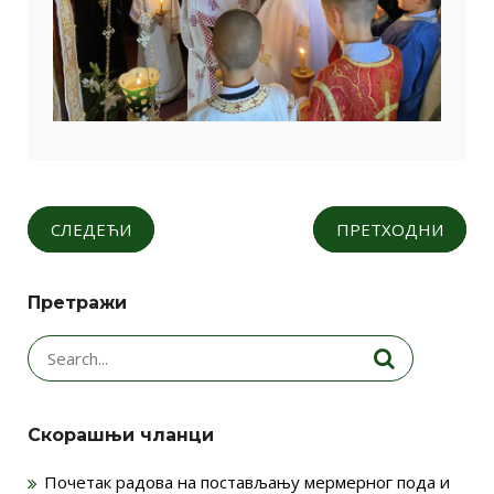
СЛЕДЕЋИ
ПРЕТХОДНИ
Претражи
Search
for:
Скорашњи чланци
Почетак радова на постављању мермерног пода и