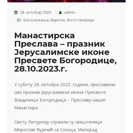
28. октобар 2023.
admin
Богослужења
,
Вијести
,
Фото-галерија
Манастирска
Преслава – празник
Јерусалимске иконе
Пресвете Богородице,
28.10.2023.г.
У суботу 28. октобра 2023. године, прославили
смо празник Јерусалимске иконе Пресвете
Владичице Богородице – Преславу нашег
Манастира.
Свету Литургију служили су свештеници
Мирослав Вујичић са Сокоца, Милорад